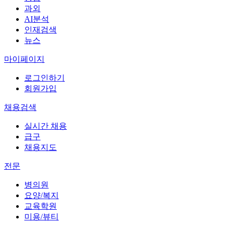
과외
AI분석
인재검색
뉴스
마이페이지
로그인하기
회원가입
채용검색
실시간 채용
급구
채용지도
전문
병의원
요양/복지
교육학원
미용/뷰티