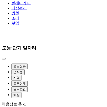
텔레마케터
매장관리
병원
조리
부업
도농·단기 일자리
오늘신규
업직종
지역
고용형태
근무조건
채팅
채용정보 총
건