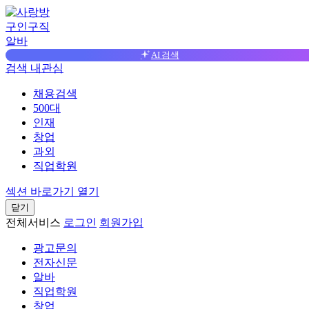
구인구직
알바
AI 검색
검색
내관심
채용검색
500대
인재
창업
과외
직업학원
섹션 바로가기 열기
닫기
전체서비스
로그인
회원가입
광고문의
전자신문
알바
직업학원
창업