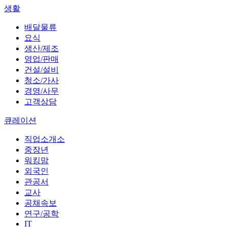
생활
배달물류
요식
생산/제조
영업/판매
건설/설비
청소/가사
경영/사무
고객상담
큐레이션
직업소개소
중장년
워킹맘
외국인
관공서
교사
공채속보
연구/공학
IT