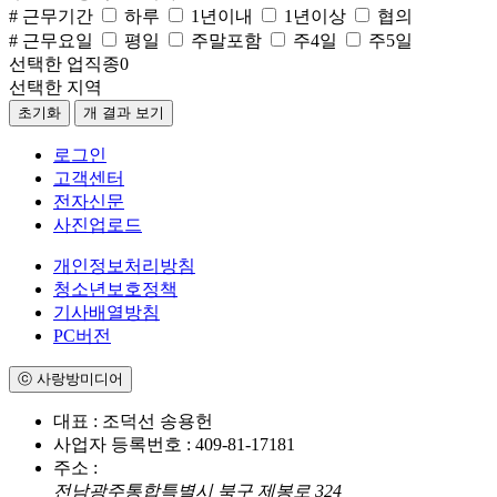
# 근무기간
하루
1년이내
1년이상
협의
# 근무요일
평일
주말포함
주4일
주5일
선택한 업직종
0
선택한 지역
초기화
개 결과 보기
로그인
고객센터
전자신문
사진업로드
개인정보처리방침
청소년보호정책
기사배열방침
PC버전
ⓒ 사랑방미디어
대표 : 조덕선 송용헌
사업자 등록번호 : 409-81-17181
주소 :
전남광주통합특별시 북구 제봉로 324