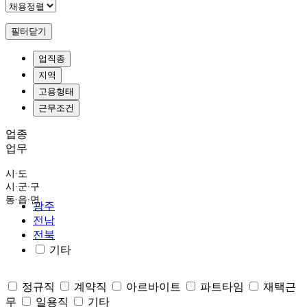
필터닫기
업직종
지역
고용형태
근무조건
업종
업무
시∙도
시∙군∙구
동∙읍∙면
광주
전남
전북
기타
정규직
계약직
아르바이트
파트타임
재택근
무
일용직
기타