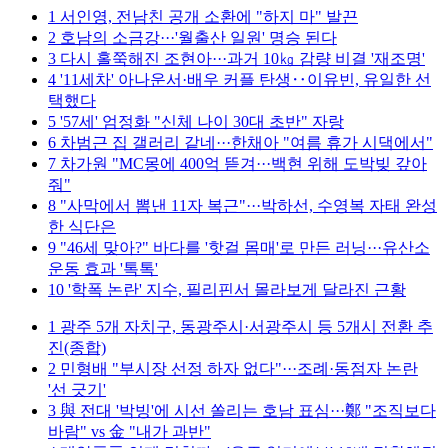
1
서인영, 전남친 공개 소환에 "하지 마" 발끈
2
호남의 소금강···'월출산 일원' 명승 된다
3
다시 홀쭉해진 조현아···과거 10㎏ 감량 비결 '재조명'
4
'11세차' 아나운서·배우 커플 탄생‥이유빈, 유일한 선
택했다
5
'57세' 엄정화 "신체 나이 30대 초반" 자랑
6
차범근 집 갤러리 같네···한채아 "여름 휴가 시댁에서"
7
차가원 "MC몽에 400억 뜯겨···백현 위해 도박빚 갚아
줘"
8
"사막에서 뽐낸 11자 복근"···박하선, 수영복 자태 완성
한 식단은
9
"46세 맞아?" 바다를 '핫걸 몸매'로 만든 러닝···유산소
운동 효과 '톡톡'
10
'학폭 논란' 지수, 필리핀서 몰라보게 달라진 근황
1
광주 5개 자치구, 동광주시·서광주시 등 5개시 전환 추
진(종합)
2
민형배 "부시장 선정 하자 없다"···조례·동점자 논란
'선 긋기'
3
與 전대 '박빙'에 시선 쏠리는 호남 표심···鄭 "조직보다
바람" vs 金 "내가 과반"