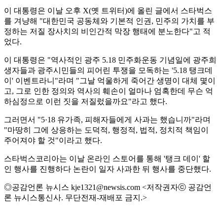
이 대통령은 이날 오후 X(옛 트위터)에 올린 글에서 스타벅스
를 겨냥해 "대한민국 공동체와 기본적 인권, 민주의 가치를 부
정하는 저질 장사치의 비인간적 막장 행태에 분노한다"고 적
었다.
이 대통령은 "역사적인 광주 5.18 민주화운동 기념일에 광주희
생자들과 광주시민들의 피어린 투쟁을 모독하는 '5.18 탱크데
이' 이벤트라니"라며 "그날 억울하게 죽어간 생명이 대체 몇이
고, 그로 인한 정의와 역사의 훼손이 얼마나 엄혹한데 무슨 억
하심정으로 이런 짓을 저질렀을까요"라고 했다.
그러면서 "5·18 유가족, 피해자들에게 사과는 했습니까"라며
"마땅히 그에 상응하는 도덕적, 행정적, 법적, 정치적 책임이
주어져야 할 것"이라고 했다.
스타벅스코리아는 이날 온라인 스토어를 통해 '탱크 데이' 할
인 행사를 진행하다 논란이 일자 사과한 뒤 행사를 중단했다.
◎공감언론 뉴시스 kje1321@newsis.com <저작권자ⓒ 공감언
론 뉴시스통신사. 무단전재-재배포 금지.>