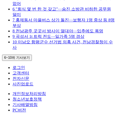
없어
6
"회식 몇 번 한 것 갖고"···숨진 소방관 비하한 공무원
덜미
7
홍제동서 마을버스 상가 돌진···보행자 1명 중상 등 8명
부상
8
전남광주 곳곳서 밤사이 열대야···입추에도 폭염
9
곡성서 1t 트럭 전도···일가족 5명 경상
10
이남오 함평군수 선거법 의혹 사건, 전남경찰청이 수
사
6~10위
기사보기
로그인
고객센터
전자신문
사진업로드
개인정보처리방침
청소년보호정책
기사배열방침
PC버전