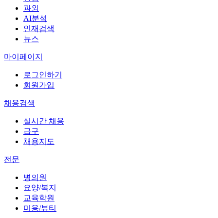
과외
AI분석
인재검색
뉴스
마이페이지
로그인하기
회원가입
채용검색
실시간 채용
급구
채용지도
전문
병의원
요양/복지
교육학원
미용/뷰티