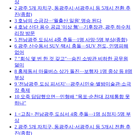
상
2
광주 5개 자치구, 동광주시·서광주시 등 5개시 전환 추
진(종합)
3
호남의 소금강···'월출산 일원' 명승 된다
4
호남 산단 용수 공급 '이상 無'···기후장관, 광주 하수처
리장 방문
5
전남광주 도심서 4중 추돌···1명 사망·5명 부상(종합)
6
광주 산수동서 SUV·택시 충돌···SUV 전도, 인명피해
없어
7
"회식 몇 번 한 것 갖고"···숨진 소방관 비하한 공무원
덜미
8
홍제동서 마을버스 상가 돌진···보행자 1명 중상 등 8명
부상
9
'전남광주 도심 피서지'···광주시민숲·별밤미술관·소극
장 축제
10
오죽 답답했으면···민형배 "목포·순천대 강제통합 못
하나"
1
<고침> 전남광주 도심서 4중 추돌···1명 심정지·5명 부
상
2
광주 5개 자치구, 동광주시·서광주시 등 5개시 전환 추
진(종합)