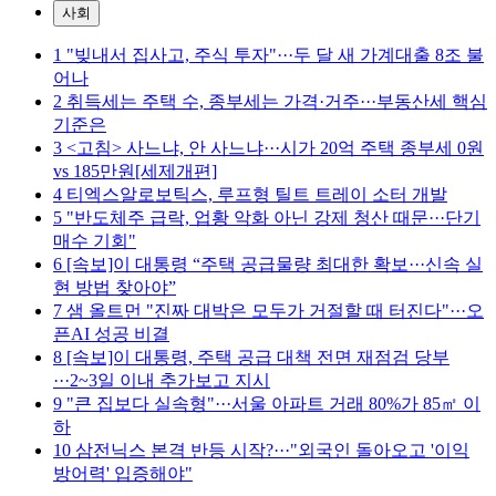
사회
1
"빚내서 집사고, 주식 투자"···두 달 새 가계대출 8조 불
어나
2
취득세는 주택 수, 종부세는 가격·거주···부동산세 핵심
기준은
3
<고침> 사느냐, 안 사느냐···시가 20억 주택 종부세 0원
vs 185만원[세제개편]
4
티엑스알로보틱스, 루프형 틸트 트레이 소터 개발
5
"반도체주 급락, 업황 악화 아닌 강제 청산 때문···단기
매수 기회"
6
[속보]이 대통령 “주택 공급물량 최대한 확보···신속 실
현 방법 찾아야”
7
샘 올트먼 "진짜 대박은 모두가 거절할 때 터진다"···오
픈AI 성공 비결
8
[속보]이 대통령, 주택 공급 대책 전면 재점검 당부
···2~3일 이내 추가보고 지시
9
"큰 집보다 실속형"···서울 아파트 거래 80%가 85㎡ 이
하
10
삼전닉스 본격 반등 시작?···"외국인 돌아오고 '이익
방어력' 입증해야"