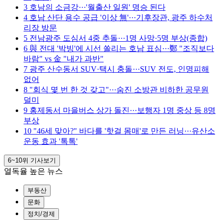
3
호남의 소금강···'월출산 일원' 명승 된다
4
호남 산단 용수 공급 '이상 無'···기후장관, 광주 하수처
리장 방문
5
전남광주 도심서 4중 추돌···1명 사망·5명 부상(종합)
6
與 전대 '박빙'에 시선 쏠리는 호남 표심···鄭 "조직보다
바람" vs 金 "내가 과반"
7
광주 산수동서 SUV·택시 충돌···SUV 전도, 인명피해
없어
8
"회식 몇 번 한 것 갖고"···숨진 소방관 비하한 공무원
덜미
9
홍제동서 마을버스 상가 돌진···보행자 1명 중상 등 8명
부상
10
"46세 맞아?" 바다를 '핫걸 몸매'로 만든 러닝···유산소
운동 효과 '톡톡'
6~10위
기사보기
열독율 높은 뉴스
부동산
문화
정치/경제