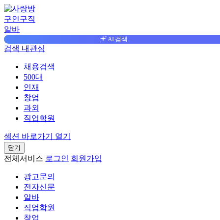
구인구직
알바
AI 검색
검색
내관심
채용검색
500대
인재
창업
과외
직업학원
섹션 바로가기 열기
닫기
전체서비스
로그인
회원가입
광고문의
전자신문
알바
직업학원
창업