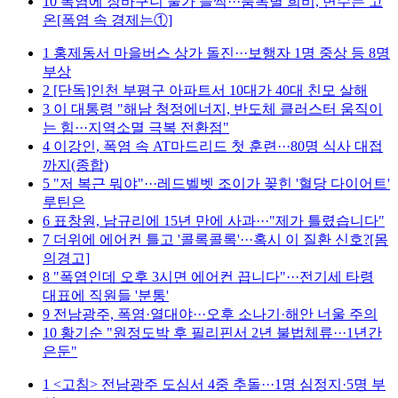
10
폭염에 장바구니 물가 들썩···품목별 희비, 변수는 고
온[폭염 속 경제는①]
1
홍제동서 마을버스 상가 돌진···보행자 1명 중상 등 8명
부상
2
[단독]인천 부평구 아파트서 10대가 40대 친모 살해
3
이 대통령 "해남 청정에너지, 반도체 클러스터 움직이
는 힘···지역소멸 극복 전환점"
4
이강인, 폭염 속 AT마드리드 첫 훈련···80명 식사 대접
까지(종합)
5
"저 복근 뭐야"···레드벨벳 조이가 꽂힌 '혈당 다이어트'
루틴은
6
표창원, 남규리에 15년 만에 사과···"제가 틀렸습니다"
7
더위에 에어컨 틀고 '콜록콜록'···혹시 이 질환 신호?[몸
의경고]
8
"폭염인데 오후 3시면 에어컨 끕니다"···전기세 타령
대표에 직원들 '분통'
9
전남광주, 폭염·열대야···오후 소나기·해안 너울 주의
10
황기순 "원정도박 후 필리핀서 2년 불법체류···1년간
은둔"
1
<고침> 전남광주 도심서 4중 추돌···1명 심정지·5명 부