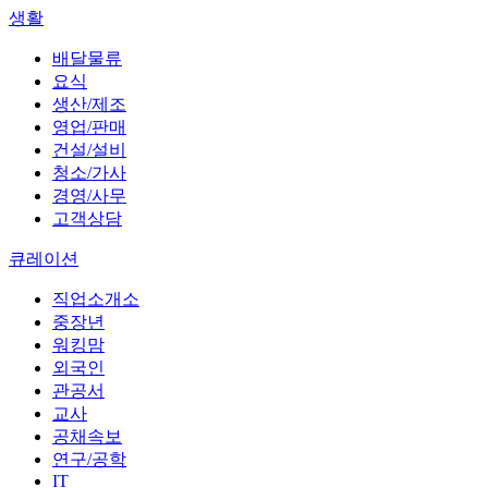
생활
배달물류
요식
생산/제조
영업/판매
건설/설비
청소/가사
경영/사무
고객상담
큐레이션
직업소개소
중장년
워킹맘
외국인
관공서
교사
공채속보
연구/공학
IT