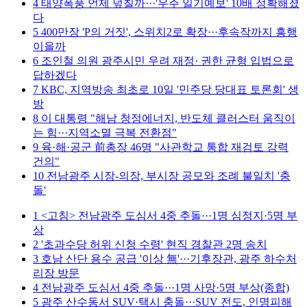
4
태양폭풍 언제 덮칠까···'우주 일기예보' 10배 정확해졌
다
5
400만장 'P의 거짓', 스위치2로 확장···후속작까지 흥행
이을까
6
조인철 의원 광주시민 우려 재정· 권한 균형 입법으로
답하겠다
7
KBC, 지역방송 최초로 10일 '민주당 당대표 토론회' 생
방
8
이 대통령 "해남 청정에너지, 반도체 클러스터 움직이
는 힘···지역소멸 극복 전환점"
9
육·해·공군 前총장 46명 "사관학교 통합 재검토 강력
건의"
10
전남광주 시장-의장, 부시장 공모와 조례 불일치 '충
돌'
1
<고침> 전남광주 도심서 4중 추돌···1명 심정지·5명 부
상
2
'초과수당 허위 신청 수령' 현직 경찰관 2명 송치
3
호남 산단 용수 공급 '이상 無'···기후장관, 광주 하수처
리장 방문
4
전남광주 도심서 4중 추돌···1명 사망·5명 부상(종합)
5
광주 산수동서 SUV·택시 충돌···SUV 전도, 인명피해