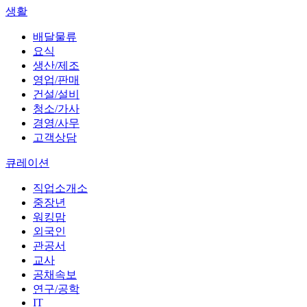
생활
배달물류
요식
생산/제조
영업/판매
건설/설비
청소/가사
경영/사무
고객상담
큐레이션
직업소개소
중장년
워킹맘
외국인
관공서
교사
공채속보
연구/공학
IT