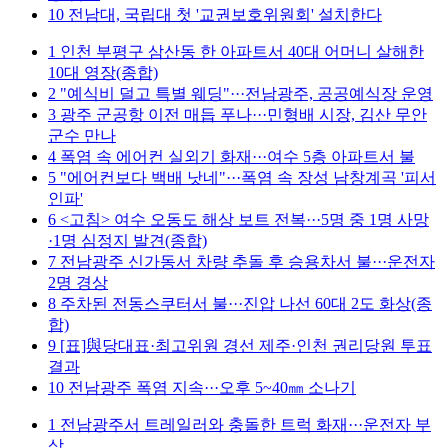
10
전남대, 국립대 첫 '교권보호위원회' 설치한다
1
인천 부평구 삼산동 한 아파트서 40대 어머니 살해한
10대 영장(종합)
2
"예식비 덜고 특별 웨딩"···전남광주, 공공예식장 운영
3
광주 군공항 이전 매듭 푸나···민형배 시장, 김산 무안
군수 만나
4
폭염 속 에어컨 실외기 화재···여수 5층 아파트서 불
5
"에어컨보다 백배 낫네"···폭염 속 장성 남창계곡 '피서
인파'
6
<고침> 여수 오동도 해상 보트 전복···5명 중 1명 사망
·1명 심정지 발견(종합)
7
전남광주 신가동서 차량 추돌 후 승용차서 불···운전자
2명 경상
8
주차된 전동스쿠터서 불···진압 나선 60대 2도 화상(종
합)
9
[표]與당대표·최고위원 경선 제주·인천 권리당원 투표
결과
10
전남광주 폭염 지속···오후 5~40㎜ 소나기
1
전남광주서 트레일러와 충돌한 트럭 화재···운전자 부
상