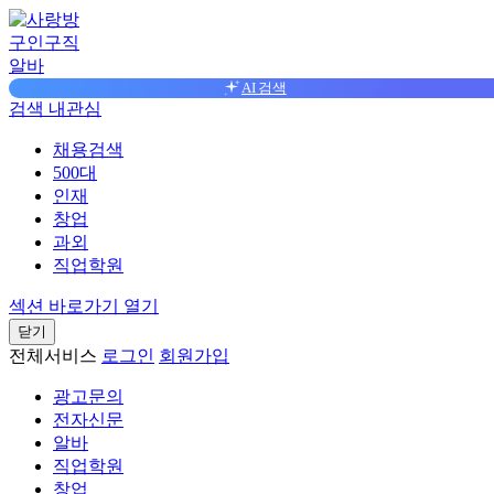
구인구직
알바
AI 검색
검색
내관심
채용검색
500대
인재
창업
과외
직업학원
섹션 바로가기 열기
닫기
전체서비스
로그인
회원가입
광고문의
전자신문
알바
직업학원
창업