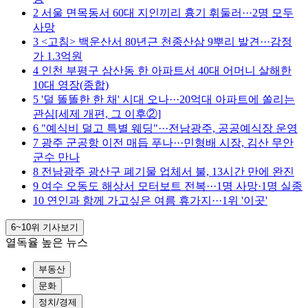
2
서울 면목동서 60대 지인끼리 흉기 휘둘러···2명 모두
사망
3
<고침> 백운산서 80년근 천종산삼 9뿌리 발견···감정
가 1.3억원
4
인천 부평구 삼산동 한 아파트서 40대 어머니 살해한
10대 영장(종합)
5
'덜 똘똘한 한 채' 시대 오나···20억대 아파트에 쏠리는
관심[세제 개편, 그 이후②]
6
"예식비 덜고 특별 웨딩"···전남광주, 공공예식장 운영
7
광주 군공항 이전 매듭 푸나···민형배 시장, 김산 무안
군수 만나
8
전남광주 광산구 폐기물 업체서 불, 13시간 만에 완진
9
여수 오동도 해상서 모터보트 전복···1명 사망·1명 실종
10
연인과 함께 가고싶은 여름 휴가지···1위 '이곳'
6~10위
기사보기
열독율 높은 뉴스
부동산
문화
정치/경제