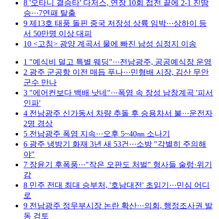
8
'오타니 결승타' 다저스, 연장 10회 접전 끝에 2-1 진땀
승···7연패 탈출
9
제13호 태풍 돌핀 중국 저장성 상륙 임박···상하이 등
서 50만명 이상 대피
10
<고침> 광양 계곡서 물에 빠진 남성 심정지 이송
1
"예식비 덜고 특별 웨딩"···전남광주, 공공예식장 운영
2
광주 군공항 이전 매듭 푸나···민형배 시장, 김산 무안
군수 만나
3
"에어컨보다 백배 낫네"···폭염 속 장성 남창계곡 '피서
인파'
4
전남광주 신가동서 차량 추돌 후 승용차서 불···운전자
2명 경상
5
전남광주 폭염 지속···오후 5~40㎜ 소나기
6
광주 냉방기 화재 3년 새 53건···소방 "각별히 주의해
야"
7
장윤기 후폭풍···"작은 오판도 처벌" 형사들 술렁·위기
감
8
민주 전대 최대 승부처, '호남대전' 초읽기···민심 어디
로
9
전남광주 정무부시장 논란 확산···의회, 행정조사권 발
동 검토