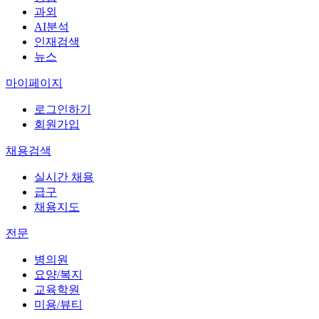
과외
AI분석
인재검색
뉴스
마이페이지
로그인하기
회원가입
채용검색
실시간 채용
급구
채용지도
전문
병의원
요양/복지
교육학원
미용/뷰티