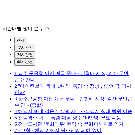
시간대별 많이 본 뉴스
현재
12시간전
24시간전
48시간전
1
광주 군공항 이전 매듭 푸나···민형배 시장, 김산 무안
군수 만나
2
"에어컨보다 백배 낫네"···폭염 속 장성 남창계곡 '피서
인파'
3
광주군공항 이전 매듭 푸나···민형배 시장, 김산 무안군
수 만나(종합)
4
해남서 80대 경운기 깔림 사고···심정지 상태 병원 이송
5
전남광주 서구, 폭염 대응 생수 '10만병' 무료 나눔
6
전남도서관 ‘문화마루’ 폭염 속 문화피서지로 인기
7
<고침> 해남 야산서 불···인명 피해 없어