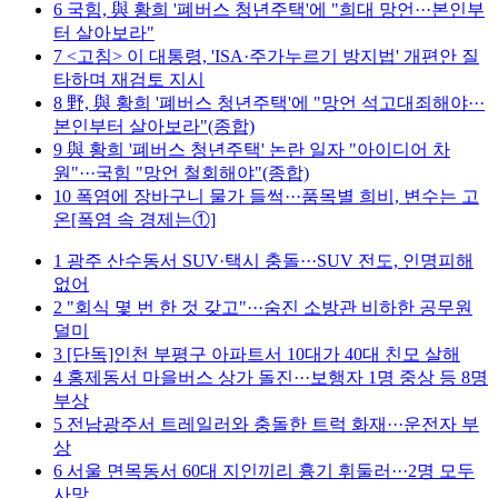
6
국힘, 與 황희 '폐버스 청년주택'에 "희대 망언···본인부
터 살아보라"
7
<고침> 이 대통령, 'ISA·주가누르기 방지법' 개편안 질
타하며 재검토 지시
8
野, 與 황희 '폐버스 청년주택'에 "망언 석고대죄해야···
본인부터 살아보라"(종합)
9
與 황희 '폐버스 청년주택' 논란 일자 "아이디어 차
원"···국힘 "망언 철회해야"(종합)
10
폭염에 장바구니 물가 들썩···품목별 희비, 변수는 고
온[폭염 속 경제는①]
1
광주 산수동서 SUV·택시 충돌···SUV 전도, 인명피해
없어
2
"회식 몇 번 한 것 갖고"···숨진 소방관 비하한 공무원
덜미
3
[단독]인천 부평구 아파트서 10대가 40대 친모 살해
4
홍제동서 마을버스 상가 돌진···보행자 1명 중상 등 8명
부상
5
전남광주서 트레일러와 충돌한 트럭 화재···운전자 부
상
6
서울 면목동서 60대 지인끼리 흉기 휘둘러···2명 모두
사망