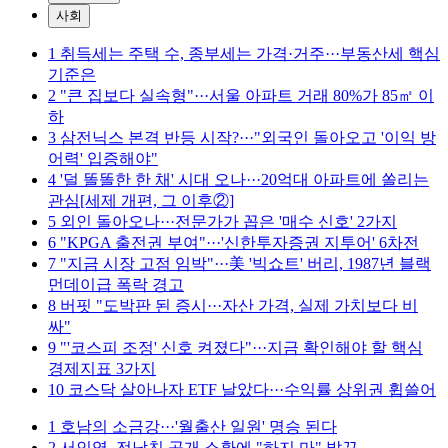
사회
1
취득세는 주택 수, 종부세는 가격·거주···부동산세 핵심
기준은
2
"큰 집보다 실속형"···서울 아파트 거래 80%가 85㎡ 이
하
3
삼전닉스 본격 반등 시작?···"외국인 돌아오고 '이익 방
어력' 입증해야"
4
'덜 똘똘한 한 채' 시대 오나···20억대 아파트에 쏠리는
관심[세제 개편, 그 이후②]
5
외인 돌아오나···전문가가 꼽은 '매수 신호' 2가지
6
"KPGA 출전권 부여"···'신한투자증권 지투어' 6차전
7
"지금 시장 고점 임박"···美 '빅쇼트' 버리, 1987년 블랙
먼데이급 폭락 경고
8
버핏 "도박판 된 증시···자산 가격, 실제 가치보다 비
싸"
9
"'코스피 조정' 신호 켜졌다"···지금 확인해야 할 핵심
경제지표 3가지
10
코스닥 살아나자 ETF 날았다···수익률 상위권 휩쓸어
1
호남의 소금강···'월출산 일원' 명승 된다
2
서인영, 전남친 공개 소환에 "하지 마" 발끈