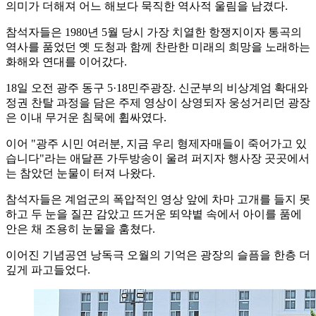
의미가 더해져 어느 해보다 묵직한 역사적 울림을 남겼다.
참석자들은 1980년 5월 당시 가장 치열한 항쟁지이자 통곡의
역사를 품었던 옛 도청과 함께 찬란한 미래의 희망을 노래하는
화해와 연대를 이어갔다.
18일 오전 광주 동구 5·18민주광장. 신군부의 비상계엄 확대와
정권 찬탈 과정을 담은 주제 영상이 상영되자 웅성거리던 광장
은 이내 무거운 침묵에 휩싸였다.
이어 "광주 시민 여러분, 지금 우리 형제자매들이 죽어가고 있
습니다"라는 애달픈 가두방송이 울려 퍼지자 행사장 곳곳에서
는 참았던 눈물이 터져 나왔다.
참석자들은 계엄군의 폭압적인 영상 앞에 차마 고개를 들지 못
하고 두 눈을 질끈 감았고 뜨거운 뙤약볕 속에서 아이를 품에
안은 채 조용히 눈물을 훔쳤다.
이어진 기념공연 낭독극 오월의 기억은 광장의 슬픔을 한층 더
깊게 파고들었다.