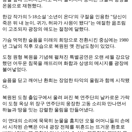
온몸으로 재현했다.
한강 작가의 5·18소설 '소년이 온다'의 구절을 인용한 "당신이
죽은 뒤 내 눈이, 귀가, 허파가 사원이 됐다"는 애절한 읊조림
이 고조되자 광장의 애도는 절정에 달했다.
가슴 먹먹한 슬픔을 미래의 희망으로 전환시킨 중심에는 1980
년 그날의 직후 모습으로 복원된 옛 전남도청이 있었다.
도청 원형 복원을 기념해 펼쳐진 특별공연은 오랜 세월 강요당
했던 어두운 침묵을 깨뜨리며 화합과 상생의 메시지를 광장에
불어넣었다.
슬픔을 딛고 깨어난 환희는 장엄한 타악의 울림과 함께 시작됐
다.
복원된 도청 출입구에서 울려 퍼진 북 연주단의 날카로운 가락
이 도청 옥상 위 장구 연주단의 웅장한 고동 소리와 만나면서
하늘과 땅을 잇는 강렬한 울림을 만들어냈다.
이 연대의 소리에 묵묵히 눈물을 훔치던 오월 어머니들의 손에
서 시작된 손뼉은 이내 광장 전체를 뒤흔드는 뜨거운 환호로