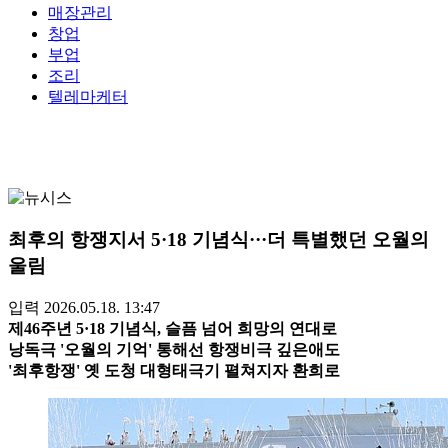
매장관리
창업
부업
조리
텔레마케터
최후의 항쟁지서 5·18 기념식···더 특별했던 오월의
울림
입력 2026.05.18. 13:47
제46주년 5·18 기념식, 슬픔 넘어 희망의 연대로
낭독극 '오월의 기억' 통해선 항쟁비극 깊은애도
'최후항쟁' 옛 도청 대형태극기 펼쳐지자 환희로