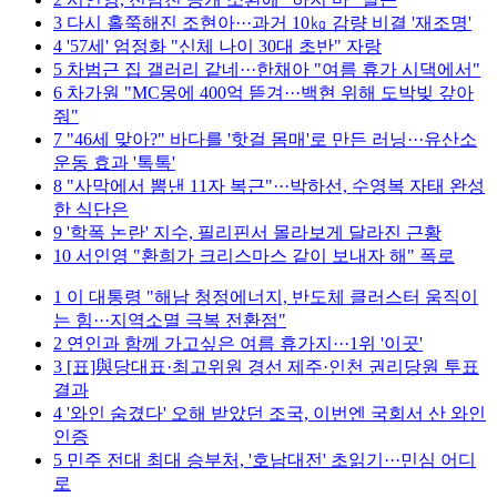
3
다시 홀쭉해진 조현아···과거 10㎏ 감량 비결 '재조명'
4
'57세' 엄정화 "신체 나이 30대 초반" 자랑
5
차범근 집 갤러리 같네···한채아 "여름 휴가 시댁에서"
6
차가원 "MC몽에 400억 뜯겨···백현 위해 도박빚 갚아
줘"
7
"46세 맞아?" 바다를 '핫걸 몸매'로 만든 러닝···유산소
운동 효과 '톡톡'
8
"사막에서 뽐낸 11자 복근"···박하선, 수영복 자태 완성
한 식단은
9
'학폭 논란' 지수, 필리핀서 몰라보게 달라진 근황
10
서인영 "환희가 크리스마스 같이 보내자 해" 폭로
1
이 대통령 "해남 청정에너지, 반도체 클러스터 움직이
는 힘···지역소멸 극복 전환점"
2
연인과 함께 가고싶은 여름 휴가지···1위 '이곳'
3
[표]與당대표·최고위원 경선 제주·인천 권리당원 투표
결과
4
'와인 숨겼다' 오해 받았던 조국, 이번엔 국회서 산 와인
인증
5
민주 전대 최대 승부처, '호남대전' 초읽기···민심 어디
로