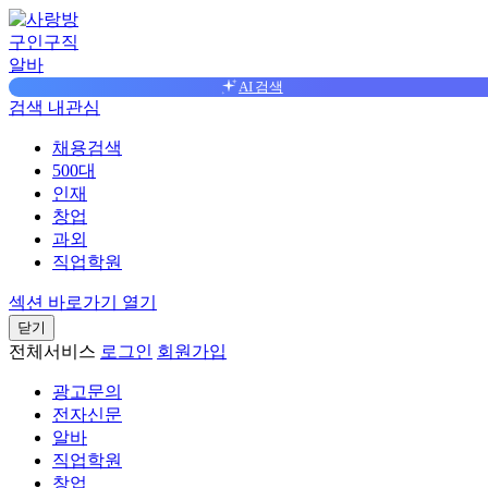
구인구직
알바
AI 검색
검색
내관심
채용검색
500대
인재
창업
과외
직업학원
섹션 바로가기 열기
닫기
전체서비스
로그인
회원가입
광고문의
전자신문
알바
직업학원
창업