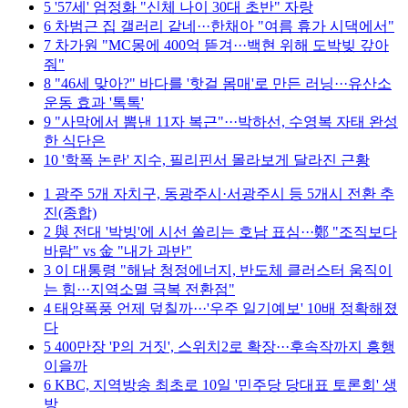
5
'57세' 엄정화 "신체 나이 30대 초반" 자랑
6
차범근 집 갤러리 같네···한채아 "여름 휴가 시댁에서"
7
차가원 "MC몽에 400억 뜯겨···백현 위해 도박빚 갚아
줘"
8
"46세 맞아?" 바다를 '핫걸 몸매'로 만든 러닝···유산소
운동 효과 '톡톡'
9
"사막에서 뽐낸 11자 복근"···박하선, 수영복 자태 완성
한 식단은
10
'학폭 논란' 지수, 필리핀서 몰라보게 달라진 근황
1
광주 5개 자치구, 동광주시·서광주시 등 5개시 전환 추
진(종합)
2
與 전대 '박빙'에 시선 쏠리는 호남 표심···鄭 "조직보다
바람" vs 金 "내가 과반"
3
이 대통령 "해남 청정에너지, 반도체 클러스터 움직이
는 힘···지역소멸 극복 전환점"
4
태양폭풍 언제 덮칠까···'우주 일기예보' 10배 정확해졌
다
5
400만장 'P의 거짓', 스위치2로 확장···후속작까지 흥행
이을까
6
KBC, 지역방송 최초로 10일 '민주당 당대표 토론회' 생
방