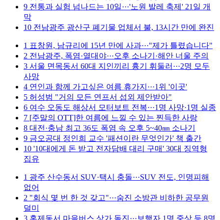
9
전통과 실험 넘나드는 10일···'노원 발레 축제' 21일 개
막
10
전남광주 광산구 폐기물 업체서 불, 13시간 만에 완진
1
표창원, 남규리에 15년 만에 사과···"제가 틀렸습니다"
2
전남광주, 폭염·열대야···오후 소나기·해안 너울 주의
3
서울 면목동서 60대 지인끼리 흉기 휘둘러···2명 모두
사망
4
연인과 함께 가고싶은 여름 휴가지···1위 '이곳'
5
허성범 "거의 모든 연프서 섭외 제안받아"
6
여수 오동도 해상서 모터보트 전복···1명 사망·1명 실종
7
[주말의 OTT]한 여름에 느낄 수 있는 찐득한 사랑
8
대전·충남 최고 36도 폭염 속 오후 5~40㎜ 소나기
9
금오공대 정인희 교수 '패션이란 무엇인가' 책 출간
10
'10대에게 돈 받고 전자담배 대리 구매' 30대 징역형
집유
1
광주 산수동서 SUV·택시 충돌···SUV 전도, 인명피해
없어
2
"회식 몇 번 한 것 갖고"···숨진 소방관 비하한 공무원
덜미
3
홍제동서 마을버스 상가 돌진···보행자 1명 중상 등 8명