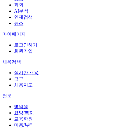
과외
AI분석
인재검색
뉴스
마이페이지
로그인하기
회원가입
채용검색
실시간 채용
급구
채용지도
전문
병의원
요양/복지
교육학원
미용/뷰티