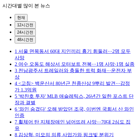
시간대별 많이 본 뉴스
현재
12시간전
24시간전
48시간전
1
서울 면목동서 60대 지인끼리 흉기 휘둘러···2명 모두
사망
2
여수 오동도 해상서 모터보트 전복···1명 사망·1명 실종
3
전남광주서 트레일러와 충돌한 트럭 화재···운전자 부
상
4
<고침> 백운산서 80년근 천종산삼 9뿌리 발견···감정
가 1.3억원
5
'박찬호 투자' MLB 애슬레틱스, 26년간 일한 포스트 단
장과 결별
6
'와인 숨겼다' 오해 받았던 조국, 이번엔 국회서 산 와인
인증
7
휠체어 탄 지체장애인 넘어뜨려 사망···70대 2심도 집
유
8
김상혁, 미모의 의류 사업가와 핑크빛 분위기