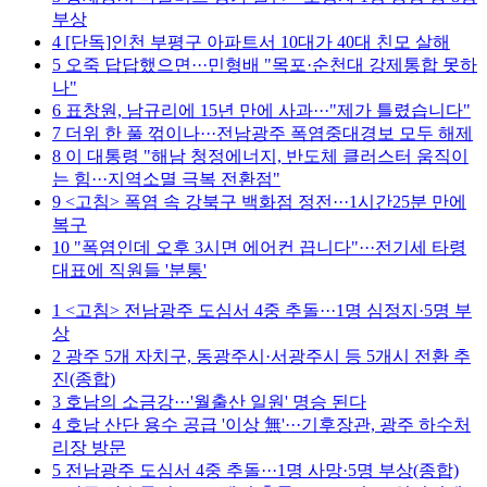
부상
4
[단독]인천 부평구 아파트서 10대가 40대 친모 살해
5
오죽 답답했으면···민형배 "목포·순천대 강제통합 못하
나"
6
표창원, 남규리에 15년 만에 사과···"제가 틀렸습니다"
7
더위 한 풀 꺾이나···전남광주 폭염중대경보 모두 해제
8
이 대통령 "해남 청정에너지, 반도체 클러스터 움직이
는 힘···지역소멸 극복 전환점"
9
<고침> 폭염 속 강북구 백화점 정전···1시간25분 만에
복구
10
"폭염인데 오후 3시면 에어컨 끕니다"···전기세 타령
대표에 직원들 '분통'
1
<고침> 전남광주 도심서 4중 추돌···1명 심정지·5명 부
상
2
광주 5개 자치구, 동광주시·서광주시 등 5개시 전환 추
진(종합)
3
호남의 소금강···'월출산 일원' 명승 된다
4
호남 산단 용수 공급 '이상 無'···기후장관, 광주 하수처
리장 방문
5
전남광주 도심서 4중 추돌···1명 사망·5명 부상(종합)