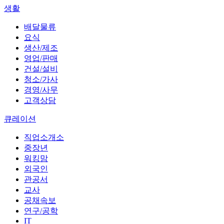
생활
배달물류
요식
생산/제조
영업/판매
건설/설비
청소/가사
경영/사무
고객상담
큐레이션
직업소개소
중장년
워킹맘
외국인
관공서
교사
공채속보
연구/공학
IT