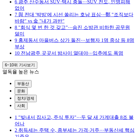
6
광주 산수동서 SUV·택시 충돌···SUV 전도, 인명피해
없어
7
與 전대 '박빙'에 시선 쏠리는 호남 표심···鄭 "조직보다
바람" vs 金 "내가 과반"
8
"회식 몇 번 한 것 갖고"···숨진 소방관 비하한 공무원
덜미
9
홍제동서 마을버스 상가 돌진···보행자 1명 중상 등 8명
부상
10
전남광주 곳곳서 밤사이 열대야···입추에도 폭염
6~10위
기사보기
열독율 높은 뉴스
부동산
문화
정치/경제
사회
1
"빚내서 집사고, 주식 투자"···두 달 새 가계대출 8조 불
어나
2
취득세는 주택 수, 종부세는 가격·거주···부동산세 핵심
기준은