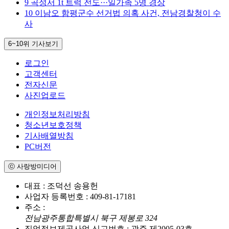
9
곡성서 1t 트럭 전도···일가족 5명 경상
10
이남오 함평군수 선거법 의혹 사건, 전남경찰청이 수
사
6~10위
기사보기
로그인
고객센터
전자신문
사진업로드
개인정보처리방침
청소년보호정책
기사배열방침
PC버전
ⓒ 사랑방미디어
대표 : 조덕선 송용헌
사업자 등록번호 : 409-81-17181
주소 :
전남광주통합특별시 북구 제봉로 324
직업정보제공사업 신고번호 : 광주 제2005-03호