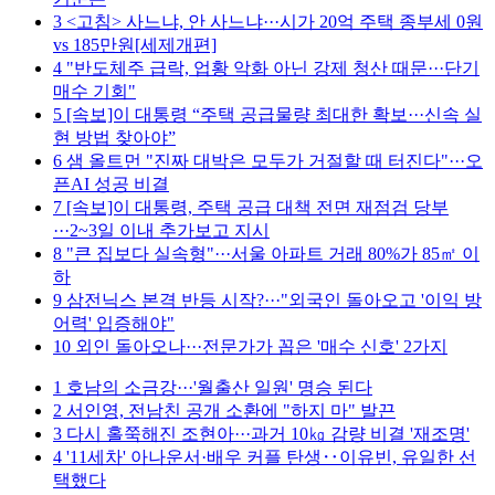
3
<고침> 사느냐, 안 사느냐···시가 20억 주택 종부세 0원
vs 185만원[세제개편]
4
"반도체주 급락, 업황 악화 아닌 강제 청산 때문···단기
매수 기회"
5
[속보]이 대통령 “주택 공급물량 최대한 확보···신속 실
현 방법 찾아야”
6
샘 올트먼 "진짜 대박은 모두가 거절할 때 터진다"···오
픈AI 성공 비결
7
[속보]이 대통령, 주택 공급 대책 전면 재점검 당부
···2~3일 이내 추가보고 지시
8
"큰 집보다 실속형"···서울 아파트 거래 80%가 85㎡ 이
하
9
삼전닉스 본격 반등 시작?···"외국인 돌아오고 '이익 방
어력' 입증해야"
10
외인 돌아오나···전문가가 꼽은 '매수 신호' 2가지
1
호남의 소금강···'월출산 일원' 명승 된다
2
서인영, 전남친 공개 소환에 "하지 마" 발끈
3
다시 홀쭉해진 조현아···과거 10㎏ 감량 비결 '재조명'
4
'11세차' 아나운서·배우 커플 탄생‥이유빈, 유일한 선
택했다