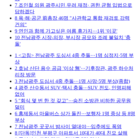
7
조인철 의원 광주시민 우려 재정· 권한 균형 입법으로
답하겠다
8
육·해·공군 前총장 46명 "사관학교 통합 재검토 강력
건의"
9
연인과 함께 가고싶은 여름 휴가지···1위 '이곳'
10
전남광주 시장-의장, 부시장 공모와 조례 불일치 '충
돌'
1
<고침> 전남광주 도심서 4중 추돌···1명 심정지·5명 부
상
2
호남 산단 용수 공급 '이상 無'···기후장관, 광주 하수처
리장 방문
3
전남광주 도심서 4중 추돌···1명 사망·5명 부상(종합)
4
광주 산수동서 SUV·택시 충돌···SUV 전도, 인명피해
없어
5
"회식 몇 번 한 것 갖고"···숨진 소방관 비하한 공무원
덜미
6
홍제동서 마을버스 상가 돌진···보행자 1명 중상 등 8명
부상
7
전남광주 곳곳서 밤사이 열대야···입추에도 폭염
8
[단독]인천 부평구 아파트서 10대가 40대 친모 살해